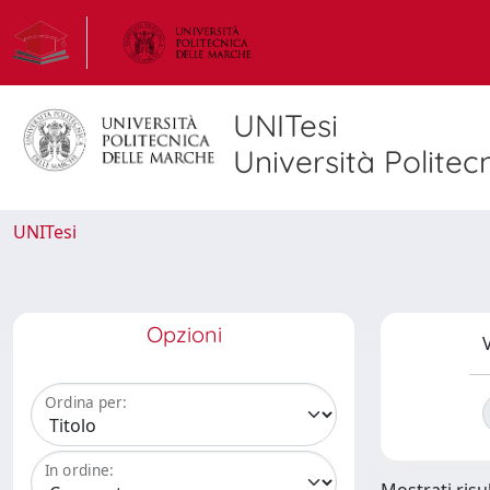
UNITesi
Università Politec
UNITesi
Opzioni
V
Ordina per:
In ordine: