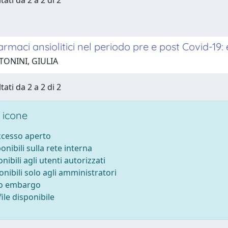
tati da 2 a 2 di 2
armaci ansiolitici nel periodo pre e post Covid-19:
TONINI, GIULIA
tati da 2 a 2 di 2
 icone
accesso aperto
ponibili sulla rete interna
onibili agli utenti autorizzati
onibili solo agli amministratori
to embargo
ile disponibile