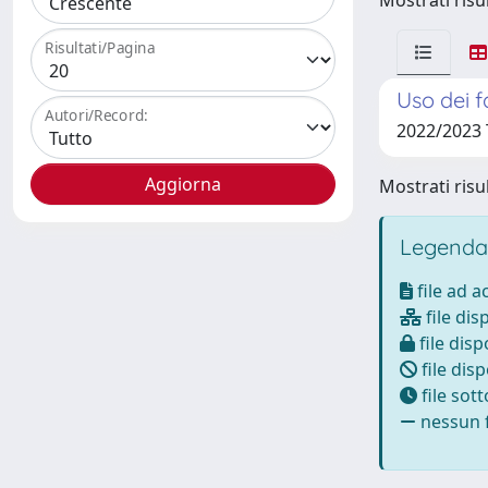
Mostrati risul
Risultati/Pagina
Uso dei f
Autori/Record:
2022/2023 
Mostrati risul
Legenda
file ad 
file dis
file disp
file disp
file sot
nessun f