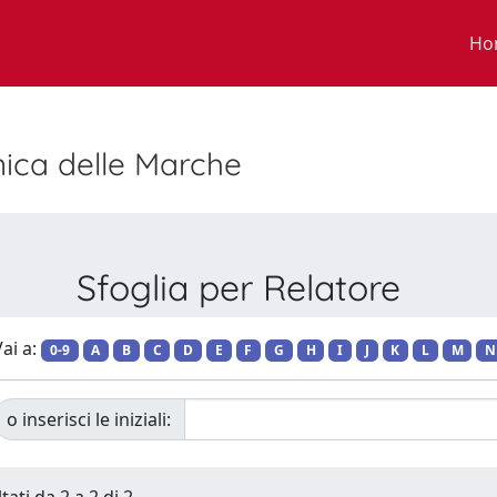
Ho
nica delle Marche
Sfoglia per Relatore
ai a:
0-9
A
B
C
D
E
F
G
H
I
J
K
L
M
N
o inserisci le iniziali: