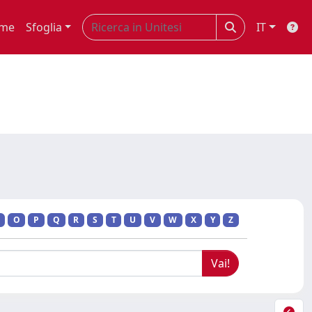
me
Sfoglia
IT
O
P
Q
R
S
T
U
V
W
X
Y
Z