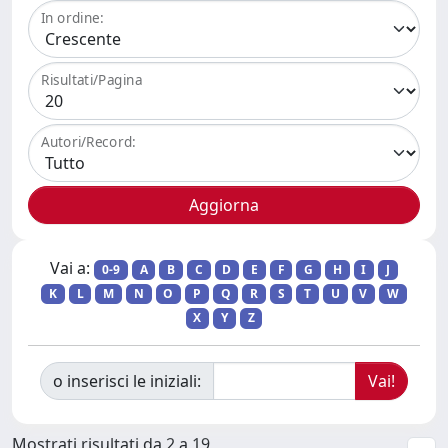
In ordine:
Risultati/Pagina
Autori/Record:
Vai a:
0-9
A
B
C
D
E
F
G
H
I
J
K
L
M
N
O
P
Q
R
S
T
U
V
W
X
Y
Z
o inserisci le iniziali:
Mostrati risultati da 2 a 19