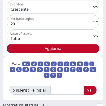
In ordine:
Risultati/Pagina
Autori/Record:
Vai a:
0-9
A
B
C
D
E
F
G
H
I
J
K
L
M
N
O
P
Q
R
S
T
U
V
W
X
Y
Z
o inserisci le iniziali:
Mostrati risultati da 3 a 5