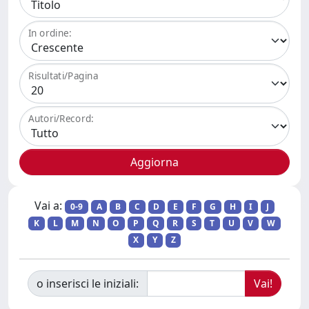
In ordine:
Risultati/Pagina
Autori/Record:
Vai a:
0-9
A
B
C
D
E
F
G
H
I
J
K
L
M
N
O
P
Q
R
S
T
U
V
W
X
Y
Z
o inserisci le iniziali: