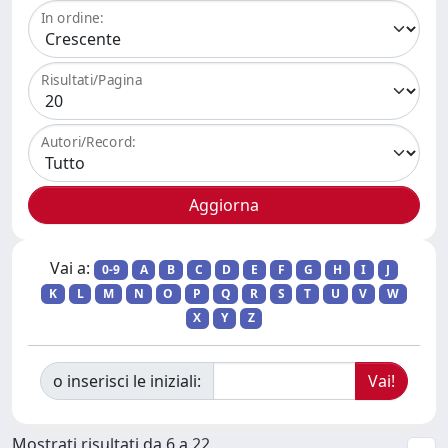
In ordine:
Risultati/Pagina
Autori/Record:
Vai a:
0-9
A
B
C
D
E
F
G
H
I
J
K
L
M
N
O
P
Q
R
S
T
U
V
W
X
Y
Z
o inserisci le iniziali:
Mostrati risultati da 6 a 22