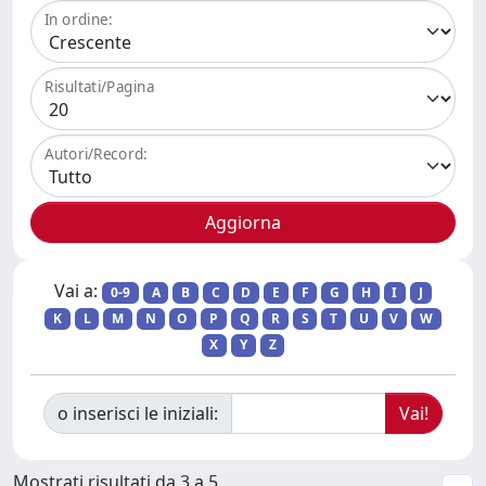
In ordine:
Risultati/Pagina
Autori/Record:
Vai a:
0-9
A
B
C
D
E
F
G
H
I
J
K
L
M
N
O
P
Q
R
S
T
U
V
W
X
Y
Z
o inserisci le iniziali:
Mostrati risultati da 3 a 5