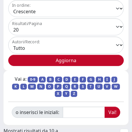
In ordine:
Risultati/Pagina
Autori/Record:
Vai a:
0-9
A
B
C
D
E
F
G
H
I
J
K
L
M
N
O
P
Q
R
S
T
U
V
W
X
Y
Z
o inserisci le iniziali:
Mostrati risultati da 10 a