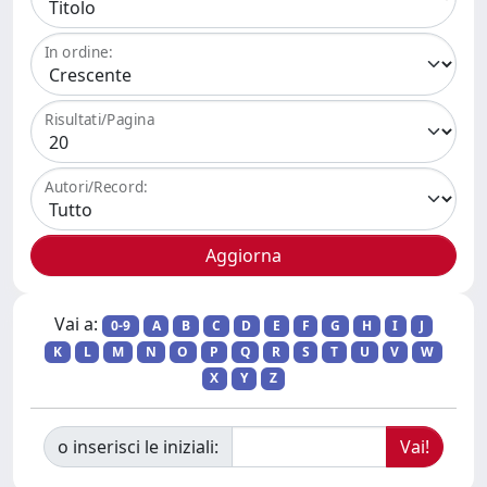
In ordine:
Risultati/Pagina
Autori/Record:
Vai a:
0-9
A
B
C
D
E
F
G
H
I
J
K
L
M
N
O
P
Q
R
S
T
U
V
W
X
Y
Z
o inserisci le iniziali: