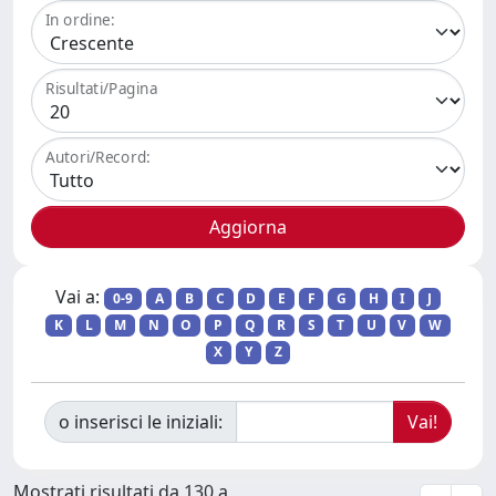
In ordine:
Risultati/Pagina
Autori/Record:
Vai a:
0-9
A
B
C
D
E
F
G
H
I
J
K
L
M
N
O
P
Q
R
S
T
U
V
W
X
Y
Z
o inserisci le iniziali:
Mostrati risultati da 130 a