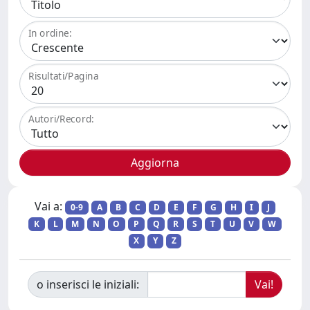
In ordine:
Risultati/Pagina
Autori/Record:
Vai a:
0-9
A
B
C
D
E
F
G
H
I
J
K
L
M
N
O
P
Q
R
S
T
U
V
W
X
Y
Z
o inserisci le iniziali: