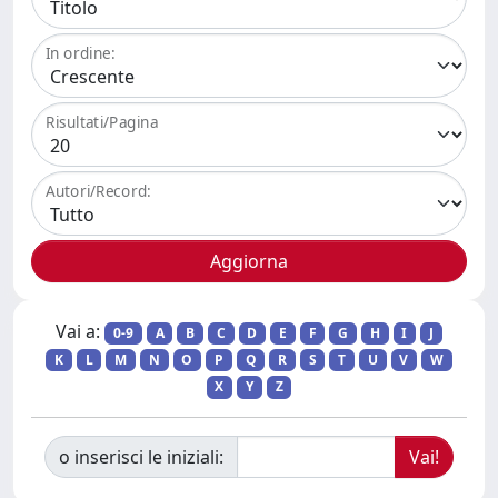
In ordine:
Risultati/Pagina
Autori/Record:
Vai a:
0-9
A
B
C
D
E
F
G
H
I
J
K
L
M
N
O
P
Q
R
S
T
U
V
W
X
Y
Z
o inserisci le iniziali: