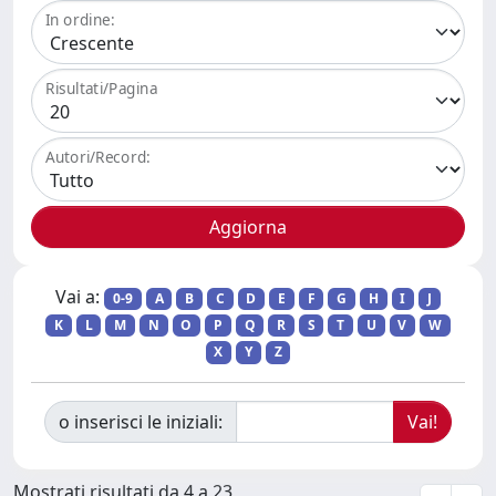
In ordine:
Risultati/Pagina
Autori/Record:
Vai a:
0-9
A
B
C
D
E
F
G
H
I
J
K
L
M
N
O
P
Q
R
S
T
U
V
W
X
Y
Z
o inserisci le iniziali:
Mostrati risultati da 4 a 23