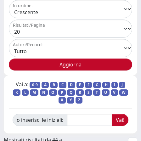
In ordine:
Risultati/Pagina
Autori/Record:
Vai a:
0-9
A
B
C
D
E
F
G
H
I
J
K
L
M
N
O
P
Q
R
S
T
U
V
W
X
Y
Z
o inserisci le iniziali:
Mostrati risultati da 44 a