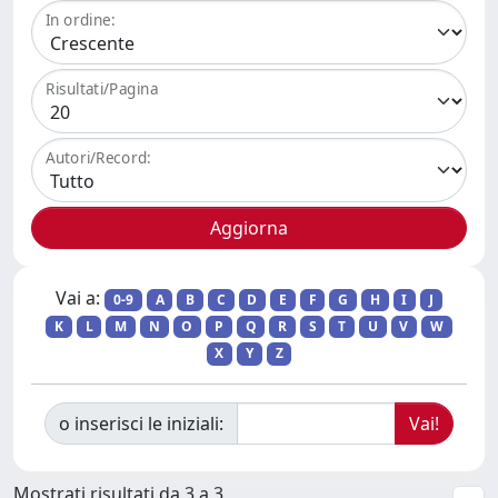
In ordine:
Risultati/Pagina
Autori/Record:
Vai a:
0-9
A
B
C
D
E
F
G
H
I
J
K
L
M
N
O
P
Q
R
S
T
U
V
W
X
Y
Z
o inserisci le iniziali:
Mostrati risultati da 3 a 3