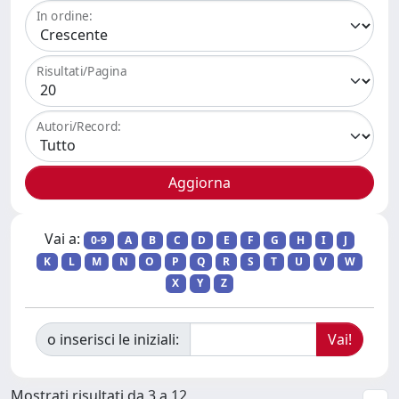
In ordine:
Risultati/Pagina
Autori/Record:
Vai a:
0-9
A
B
C
D
E
F
G
H
I
J
K
L
M
N
O
P
Q
R
S
T
U
V
W
X
Y
Z
o inserisci le iniziali:
Mostrati risultati da 3 a 12