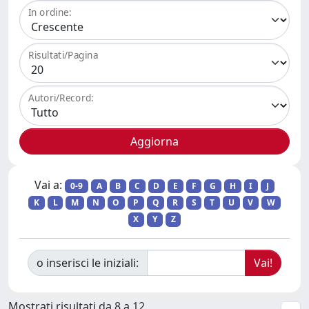
In ordine:
Risultati/Pagina
Autori/Record:
Vai a:
0-9
A
B
C
D
E
F
G
H
I
J
K
L
M
N
O
P
Q
R
S
T
U
V
W
X
Y
Z
o inserisci le iniziali:
Mostrati risultati da 8 a 12