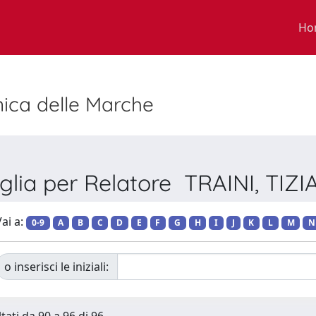
Ho
nica delle Marche
glia per Relatore TRAINI, TIZ
ai a:
0-9
A
B
C
D
E
F
G
H
I
J
K
L
M
N
o inserisci le iniziali: