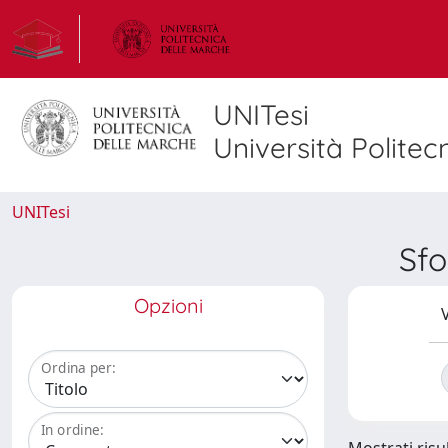
UNITesi
Università Politec
UNITesi
Sfo
Opzioni
V
Ordina per:
In ordine: