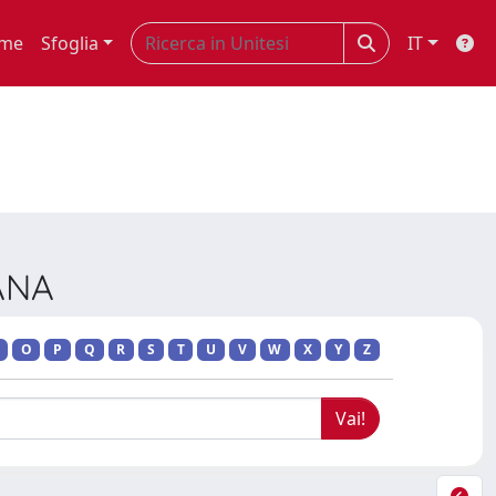
me
Sfoglia
IT
IANA
O
P
Q
R
S
T
U
V
W
X
Y
Z