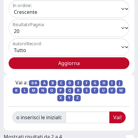
In ordine:
Risultati/Pagina
Autori/Record:
Vai a:
0-9
A
B
C
D
E
F
G
H
I
J
K
L
M
N
O
P
Q
R
S
T
U
V
W
X
Y
Z
o inserisci le iniziali:
Mostrati risultati da 2 a 4