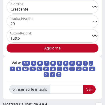
In ordine:
Risultati/Pagina
Autori/Record:
Vai a:
0-9
A
B
C
D
E
F
G
H
I
J
K
L
M
N
O
P
Q
R
S
T
U
V
W
X
Y
Z
o inserisci le iniziali:
Mostrati risultati da 4 a 4