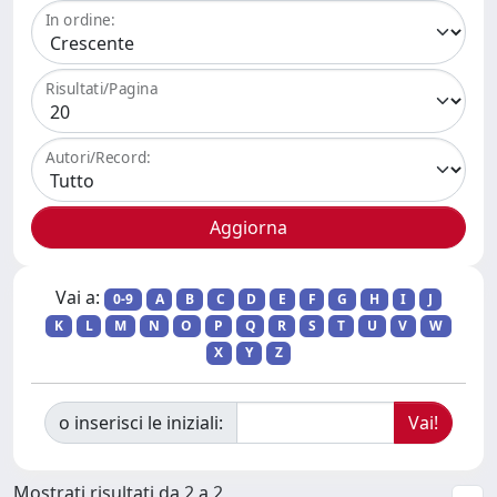
In ordine:
Risultati/Pagina
Autori/Record:
Vai a:
0-9
A
B
C
D
E
F
G
H
I
J
K
L
M
N
O
P
Q
R
S
T
U
V
W
X
Y
Z
o inserisci le iniziali:
Mostrati risultati da 2 a 2