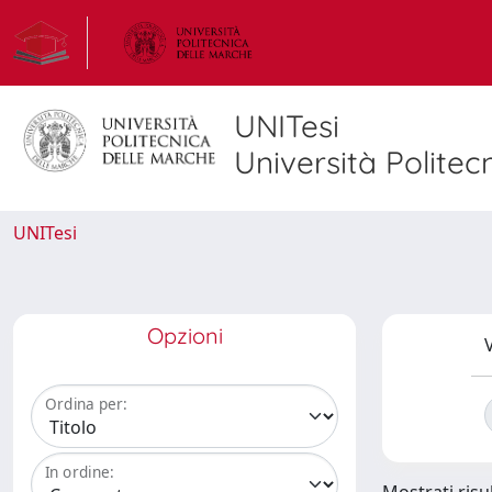
UNITesi
Università Politec
UNITesi
Opzioni
V
Ordina per:
In ordine: