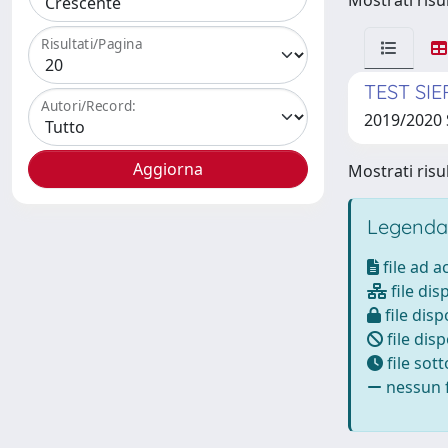
Mostrati risul
Risultati/Pagina
TEST SI
Autori/Record:
2019/2020 
Mostrati risul
Legenda
file ad 
file dis
file disp
file disp
file sot
nessun f