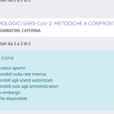
tati da 2 a 2 di 2
EROLOGICI SARS-CoV-2: METODICHE A CONFRO
SABBATINI, CATERINA
tati da 2 a 2 di 2
 icone
accesso aperto
ponibili sulla rete interna
onibili agli utenti autorizzati
onibili solo agli amministratori
to embargo
ile disponibile