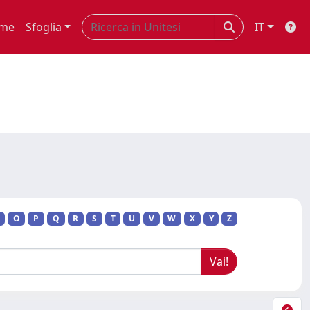
me
Sfoglia
IT
O
P
Q
R
S
T
U
V
W
X
Y
Z