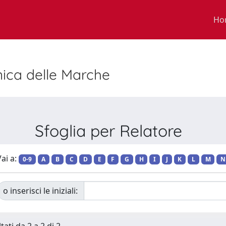
Ho
nica delle Marche
Sfoglia per Relatore
ai a:
0-9
A
B
C
D
E
F
G
H
I
J
K
L
M
N
o inserisci le iniziali: