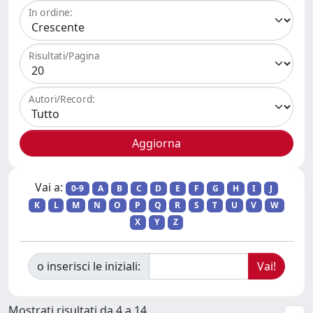
In ordine:
Risultati/Pagina
Autori/Record:
Vai a:
0-9
A
B
C
D
E
F
G
H
I
J
K
L
M
N
O
P
Q
R
S
T
U
V
W
X
Y
Z
o inserisci le iniziali:
Mostrati risultati da 4 a 14