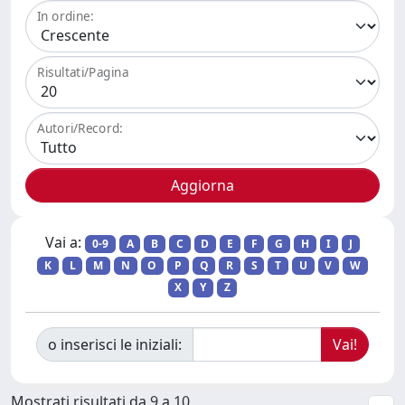
In ordine:
Risultati/Pagina
Autori/Record:
Vai a:
0-9
A
B
C
D
E
F
G
H
I
J
K
L
M
N
O
P
Q
R
S
T
U
V
W
X
Y
Z
o inserisci le iniziali:
Mostrati risultati da 9 a 10