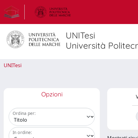
UNITesi
Università Politec
UNITesi
Opzioni
V
Ordina per:
In ordine: