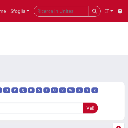
me
Sfoglia
IT
O
P
Q
R
S
T
U
V
W
X
Y
Z