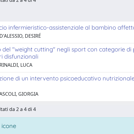
tati da 2 a 4 di 4
io infermieristico-assistenziale al bambino affett
D'ALESSIO, DESIRÉ
 del "weight cutting" negli sport con categorie d
i disfunzionali
RINALDI, LUCA
ione di un intervento psicoeducativo nutrizionale
 ASCOLI, GIORGIA
tati da 2 a 4 di 4
 icone