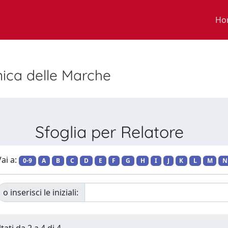
Ho
nica delle Marche
Sfoglia per Relatore
ai a:
0-9
A
B
C
D
E
F
G
H
I
J
K
L
M
N
o inserisci le iniziali: