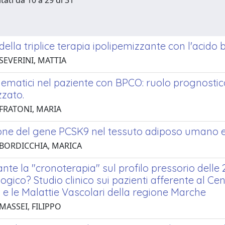
tati da 10 a 29 di 31
 della triplice terapia ipolipemizzante con l'acido
SEVERINI, MATTIA
i ematici nel paziente con BPCO: ruolo prognosti
zzato.
 FRATONI, MARIA
one del gene PCSK9 nel tessuto adiposo umano e 
 BORDICCHIA, MARICA
nte la "cronoterapia" sul profilo pressorio delle
gico? Studio clinico sui pazienti afferente al Cen
 e le Malattie Vascolari della regione Marche
MASSEI, FILIPPO