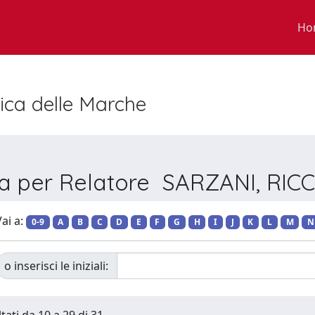
Ho
nica delle Marche
ia per Relatore SARZANI, RI
ai a:
0-9
A
B
C
D
E
F
G
H
I
J
K
L
M
N
o inserisci le iniziali: