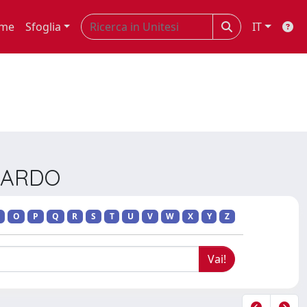
me
Sfoglia
IT
CCARDO
O
P
Q
R
S
T
U
V
W
X
Y
Z