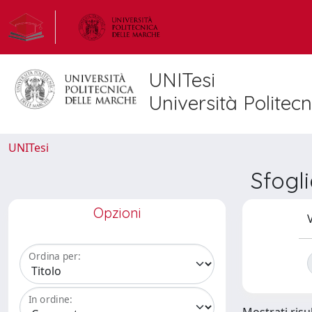
UNITesi
Università Politec
UNITesi
Sfogl
Opzioni
V
Ordina per:
In ordine: