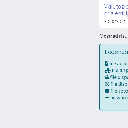
Valutazi
pazienti 
2020/2021 
Mostrati risul
Legenda
file ad 
file dis
file disp
file disp
file sot
nessun f