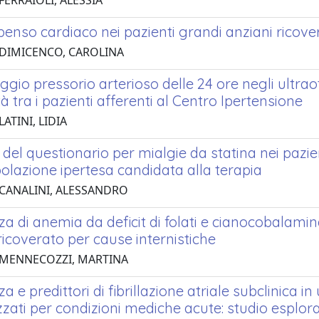
FERRAIOLI, ALESSIA
enso cardiaco nei pazienti grandi anziani ricove
 DIMICENCO, CAROLINA
gio pressorio arterioso delle 24 ore negli ultraot
tà tra i pazienti afferenti al Centro Ipertensione
LATINI, LIDIA
à del questionario per mialgie da statina nei paz
olazione ipertesa candidata alla terapia
 CANALINI, ALESSANDRO
a di anemia da deficit di folati e cianocobalami
icoverato per cause internistiche
 MENNECOZZI, MARTINA
a e predittori di fibrillazione atriale subclinica 
zati per condizioni mediche acute: studio esplor