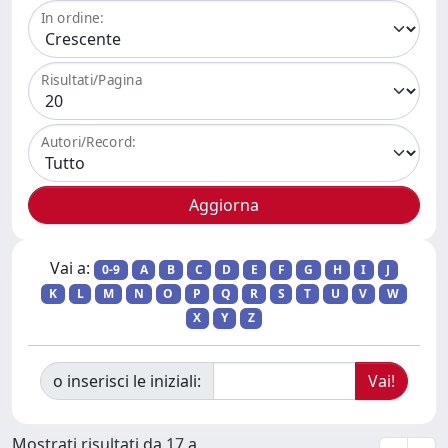
In ordine:
Risultati/Pagina
Autori/Record:
Vai a:
0-9
A
B
C
D
E
F
G
H
I
J
K
L
M
N
O
P
Q
R
S
T
U
V
W
X
Y
Z
o inserisci le iniziali:
Mostrati risultati da 17 a