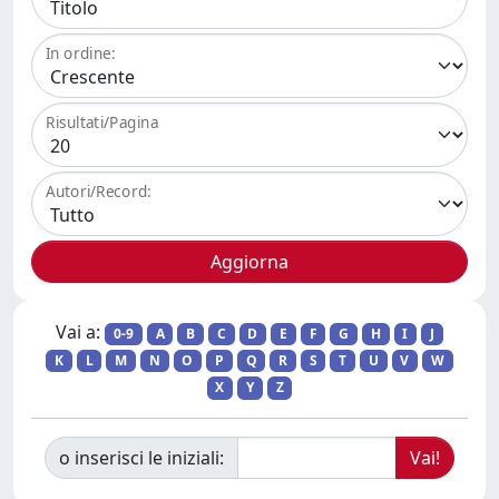
In ordine:
Risultati/Pagina
Autori/Record:
Vai a:
0-9
A
B
C
D
E
F
G
H
I
J
K
L
M
N
O
P
Q
R
S
T
U
V
W
X
Y
Z
o inserisci le iniziali: