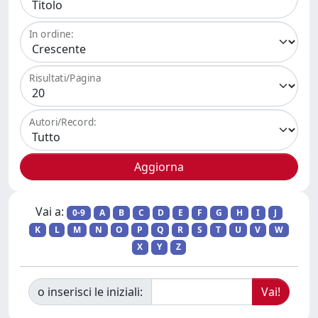
In ordine:
Risultati/Pagina
Autori/Record:
Vai a:
0-9
A
B
C
D
E
F
G
H
I
J
K
L
M
N
O
P
Q
R
S
T
U
V
W
X
Y
Z
o inserisci le iniziali: