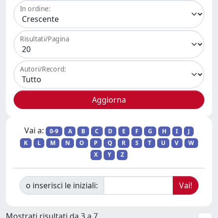
In ordine:
Risultati/Pagina
Autori/Record:
Vai a:
0-9
A
B
C
D
E
F
G
H
I
J
K
L
M
N
O
P
Q
R
S
T
U
V
W
X
Y
Z
o inserisci le iniziali:
Mostrati risultati da 3 a 7