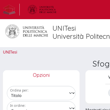
UNITesi
Università Politec
UNITesi
Sfog
Opzioni
V
Ordina per:
In ordine: