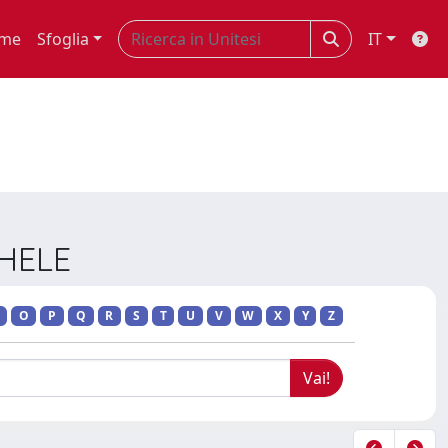
me
Sfoglia
IT
CHELE
O
P
Q
R
S
T
U
V
W
X
Y
Z