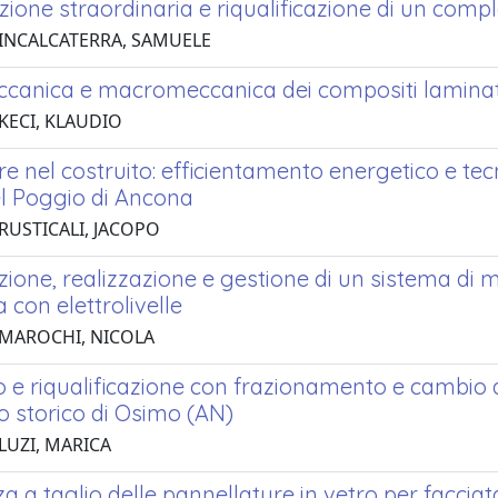
one straordinaria e riqualificazione di un comple
 INCALCATERRA, SAMUELE
canica e macromeccanica dei compositi laminati
 KECI, KLAUDIO
e nel costruito: efficientamento energetico e tecno
l Poggio di Ancona
 RUSTICALI, JACOPO
ione, realizzazione e gestione di un sistema di mo
a con elettrolivelle
 MAROCHI, NICOLA
e riqualificazione con frazionamento e cambio di
o storico di Osimo (AN)
LUZI, MARICA
a a taglio delle pannellature in vetro per faccia