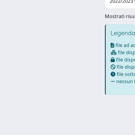
2022/2023 
Mostrati risul
Legenda
file ad 
file dis
file disp
file disp
file sot
nessun f