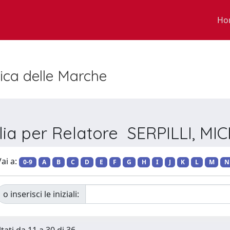
Ho
nica delle Marche
lia per Relatore SERPILLI, MI
ai a:
0-9
A
B
C
D
E
F
G
H
I
J
K
L
M
N
o inserisci le iniziali: