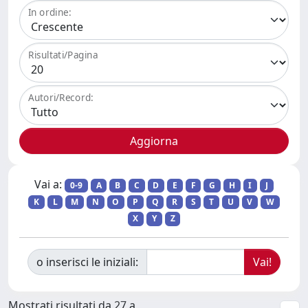
In ordine:
Risultati/Pagina
Autori/Record:
Vai a:
0-9
A
B
C
D
E
F
G
H
I
J
K
L
M
N
O
P
Q
R
S
T
U
V
W
X
Y
Z
o inserisci le iniziali:
Mostrati risultati da 27 a