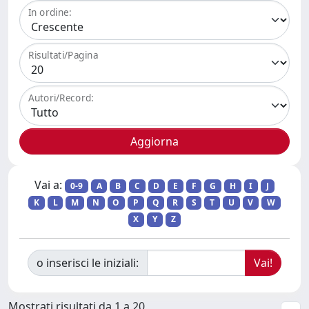
In ordine:
Risultati/Pagina
Autori/Record:
Vai a:
0-9
A
B
C
D
E
F
G
H
I
J
K
L
M
N
O
P
Q
R
S
T
U
V
W
X
Y
Z
o inserisci le iniziali:
Mostrati risultati da 1 a 20