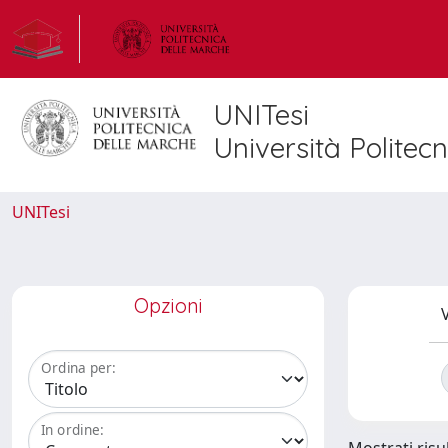
UNITesi
Università Politec
UNITesi
Opzioni
V
Ordina per:
In ordine: