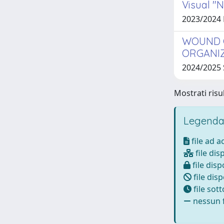
Visual "
2023/2024
WOUND C
ORGANIZ
2024/2025 
Mostrati risu
Legenda
file ad 
file dis
file disp
file disp
file sot
nessun f