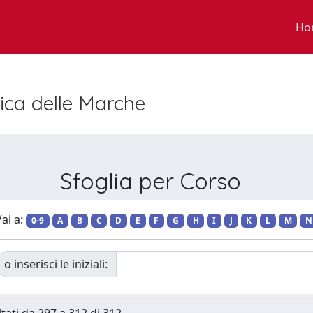
Ho
nica delle Marche
Sfoglia per Corso
ai a:
0-9
A
B
C
D
E
F
G
H
I
J
K
L
M
N
o inserisci le iniziali: