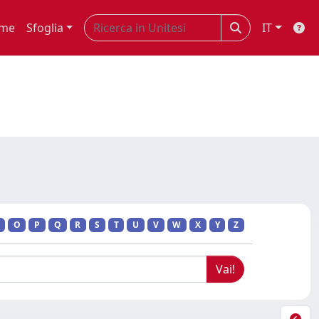
me
Sfoglia
IT
O
P
Q
R
S
T
U
V
W
X
Y
Z