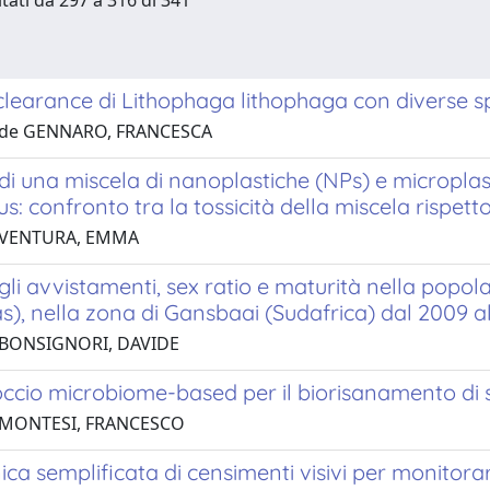
ltati da 297 a 316 di 341
clearance di Lithophaga lithophaga con diverse s
 de GENNARO, FRANCESCA
 di una miscela di nanoplastiche (NPs) e micropla
s: confronto tra la tossicità della miscela rispet
 VENTURA, EMMA
li avvistamenti, sex ratio e maturità nella popo
s), nella zona di Gansbaai (Sudafrica) dal 2009 a
 BONSIGNORI, DAVIDE
ccio microbiome-based per il biorisanamento di 
 MONTESI, FRANCESCO
ca semplificata di censimenti visivi per monitorar