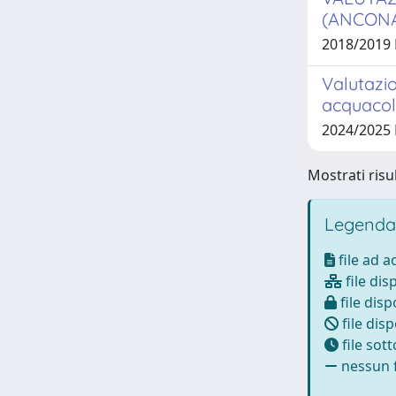
(ANCONA
2018/2019
Valutazio
acquacolt
2024/2025
Mostrati risu
Legenda
file ad 
file dis
file disp
file disp
file sot
nessun f