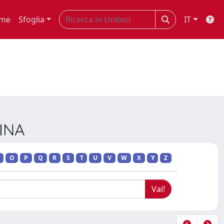
me
Sfoglia
IT
RINA
O
P
Q
R
S
T
U
V
W
X
Y
Z