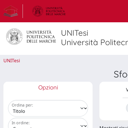
UNITesi
Università Politec
UNITesi
Sfo
Opzioni
V
Ordina per:
In ordine: