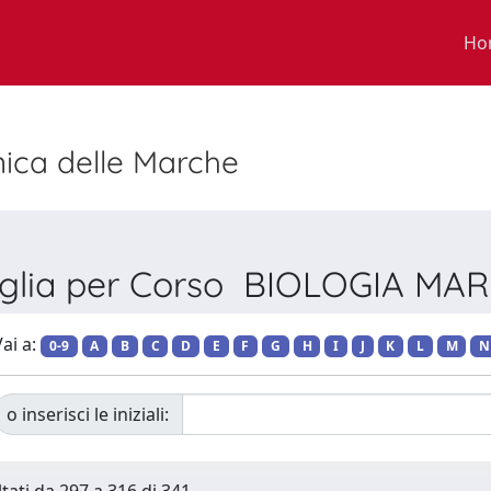
Ho
nica delle Marche
glia per Corso BIOLOGIA MA
ai a:
0-9
A
B
C
D
E
F
G
H
I
J
K
L
M
N
o inserisci le iniziali: