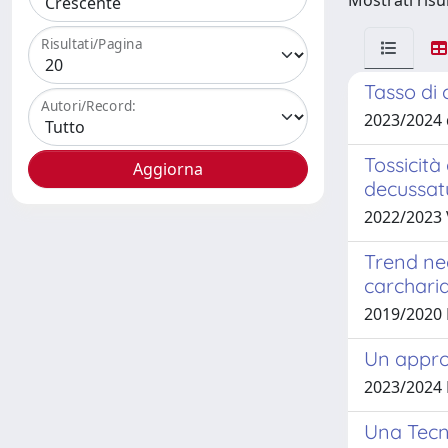
Mostrati risu
Risultati/Pagina
Tasso di 
Autori/Record:
2023/2024
Tossicità
decussatu
2022/2023
Trend neg
carcharia
2019/2020
Un appro
2023/2024
Una Tecni