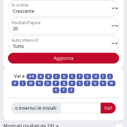
In ordine:
Risultati/Pagina
Autori/Record:
Vai a:
0-9
A
B
C
D
E
F
G
H
I
J
K
L
M
N
O
P
Q
R
S
T
U
V
W
X
Y
Z
o inserisci le iniziali:
Mostrati risultati da 191 a