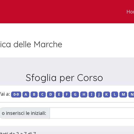
Ho
nica delle Marche
Sfoglia per Corso
ai a:
0-9
A
B
C
D
E
F
G
H
I
J
K
L
M
N
o inserisci le iniziali: