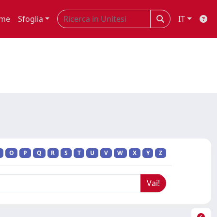
me
Sfoglia
IT
O
P
Q
R
S
T
U
V
W
X
Y
Z