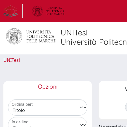
UNITesi
Università Politec
UNITesi
Opzioni
V
Ordina per:
In ordine: