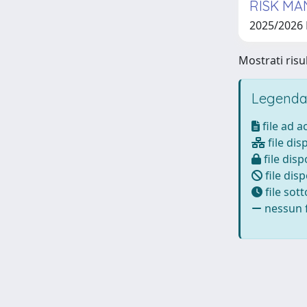
RISK MA
2025/2026
Mostrati risul
Legenda
file ad 
file dis
file disp
file disp
file sot
nessun f