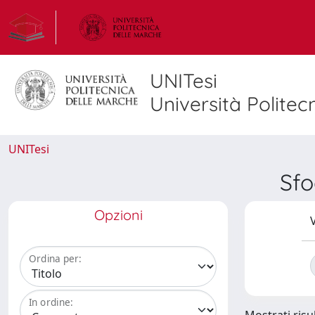
UNITesi
Università Politec
UNITesi
Sfo
Opzioni
V
Ordina per:
In ordine: