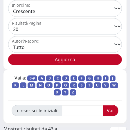
In ordine:
Risultati/Pagina
Autori/Record:
Vai a:
0-9
A
B
C
D
E
F
G
H
I
J
K
L
M
N
O
P
Q
R
S
T
U
V
W
X
Y
Z
o inserisci le iniziali:
Mostrati risultati da 43 a