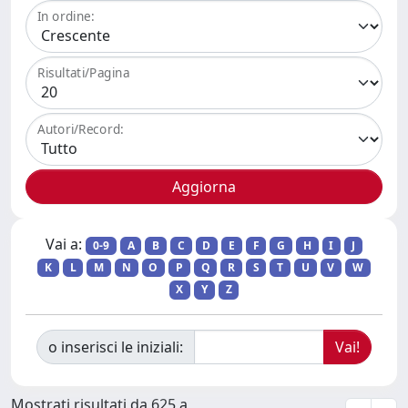
In ordine:
Risultati/Pagina
Autori/Record:
Vai a:
0-9
A
B
C
D
E
F
G
H
I
J
K
L
M
N
O
P
Q
R
S
T
U
V
W
X
Y
Z
o inserisci le iniziali:
Mostrati risultati da 625 a