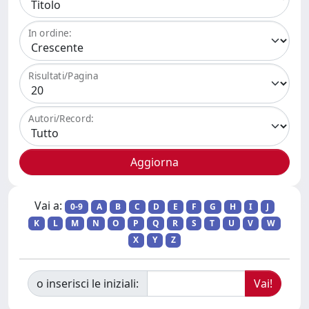
In ordine:
Risultati/Pagina
Autori/Record:
Vai a:
0-9
A
B
C
D
E
F
G
H
I
J
K
L
M
N
O
P
Q
R
S
T
U
V
W
X
Y
Z
o inserisci le iniziali: