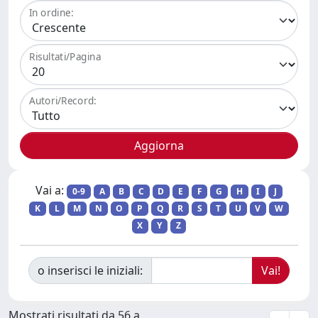
In ordine:
Risultati/Pagina
Autori/Record:
Vai a:
0-9
A
B
C
D
E
F
G
H
I
J
K
L
M
N
O
P
Q
R
S
T
U
V
W
X
Y
Z
o inserisci le iniziali:
Mostrati risultati da 56 a