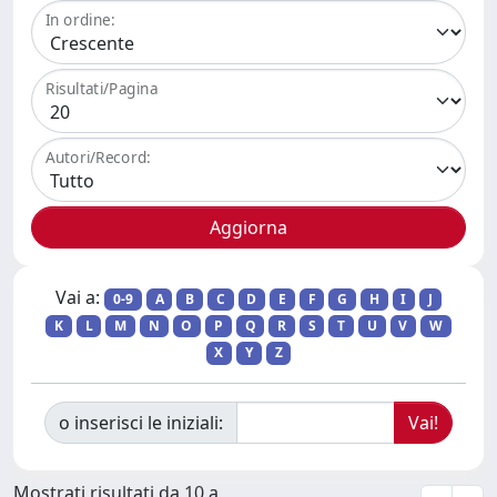
In ordine:
Risultati/Pagina
Autori/Record:
Vai a:
0-9
A
B
C
D
E
F
G
H
I
J
K
L
M
N
O
P
Q
R
S
T
U
V
W
X
Y
Z
o inserisci le iniziali:
Mostrati risultati da 10 a