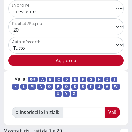
In ordine:
Risultati/Pagina
Autori/Record:
Vai a:
0-9
A
B
C
D
E
F
G
H
I
J
K
L
M
N
O
P
Q
R
S
T
U
V
W
X
Y
Z
o inserisci le iniziali:
Mostrati risultati da 1 a 20