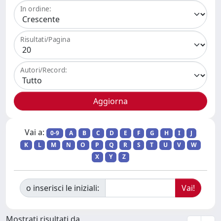
In ordine:
Risultati/Pagina
Autori/Record:
Vai a:
0-9
A
B
C
D
E
F
G
H
I
J
K
L
M
N
O
P
Q
R
S
T
U
V
W
X
Y
Z
o inserisci le iniziali:
Mostrati risultati da