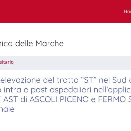
Ho
nica delle Marche
sitario
elevazione del tratto “ST” nel Sud 
o intra e post ospedalieri nell'appli
I" AST di ASCOLI PICENO e FERMO 
nale