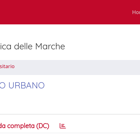
Ho
nica delle Marche
sitario
ITO URBANO
da completa (DC)