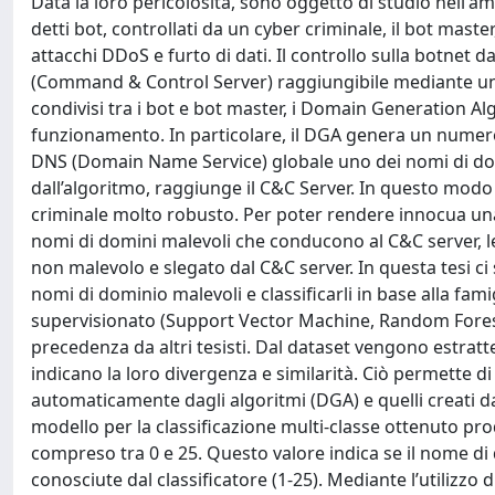
Data la loro pericolosità, sono oggetto di studio nell'a
detti bot, controllati da un cyber criminale, il bot maste
attacchi DDoS e furto di dati. Il controllo sulla botnet d
(Command & Control Server) raggiungibile mediante un 
condivisi tra i bot e bot master, i Domain Generation Al
funzionamento. In particolare, il DGA genera un numero 
DNS (Domain Name Service) globale uno dei nomi di domi
dall’algoritmo, raggiunge il C&C Server. In questo modo 
criminale molto robusto. Per poter rendere innocua una b
nomi di domini malevoli che conducono al C&C server, le
non malevolo e slegato dal C&C server. In questa tesi ci 
nomi di dominio malevoli e classificarli in base alla fam
supervisionato (Support Vector Machine, Random Forest
precedenza da altri tesisti. Dal dataset vengono estratte
indicano la loro divergenza e similarità. Ciò permette d
automaticamente dagli algoritmi (DGA) e quelli creati dall
modello per la classificazione multi-classe ottenuto pr
compreso tra 0 e 25. Questo valore indica se il nome di
conosciute dal classificatore (1-25). Mediante l’utilizzo d