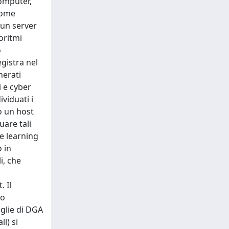
computer,
 come
 un server
oritmi
o
gistra nel
nerati
i e cyber
viduati i
o un host
uare tali
ne learning
 in
i, che
. Il
ro
iglie di DGA
l) si