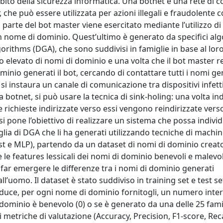
mbito della sicurezza informatica. Una botnet è una rete di 
r, che può essere utilizzata per azioni illegali e fraudolente
a parte del bot master viene esercitato mediante l’utilizzo di
nome di dominio. Quest’ultimo è generato da specifici alg
gorithms (DGA), che sono suddivisi in famiglie in base al lor
elevato di nomi di dominio e una volta che il bot master re
nio generati il bot, cercando di contattare tutti i nomi ge
si instaura un canale di comunicazione tra dispositivi infett
otnet, si può usare la tecnica di sink-holing: una volta indi
 richieste indirizzate verso essi vengono reindirizzate vers
si pone l’obiettivo di realizzare un sistema che possa individ
iglia di DGA che li ha generati utilizzando tecniche di machi
 e MLP), partendo da un dataset di nomi di dominio creato
 le features lessicali dei nomi di dominio benevoli e malevol
i far emergere le differenze tra i nomi di dominio generati
’uomo. Il dataset è stato suddiviso in training set e test set
oduce, per ogni nome di dominio fornitogli, un numero inte
 dominio è benevolo (0) o se è generato da una delle 25 fam
i metriche di valutazione (Accuracy, Precision, F1-score, Recal