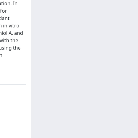
tion. In
 for
idant
 in vitro
hiol A, and
with the
using the
n