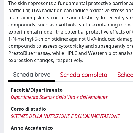
The skin represents a fundamental protective barrier ag
particular, UVA radiation can induce oxidative stress an
maintaining skin structure and elasticity. In recent yea
compounds, such as ovothiols, sulfur-containing molecul
experimental model, the potential protective effects of 
1-N-methyl-5-thiohistidine; against UVA-induced damage
compounds to assess cytotoxicity and subsequently pret
PrestoBlue™ assay, while HPLC and Western blot anal
expression changes, respectively.
Scheda breve
Scheda completa
Sched
Facoltà/Dipartimento
Dipartimento Scienze della Vita e dell'Ambiente
Corso di studio
SCIENZE DELLA NUTRIZIONE E DELL'ALIMENTAZIONE
Anno Accademico