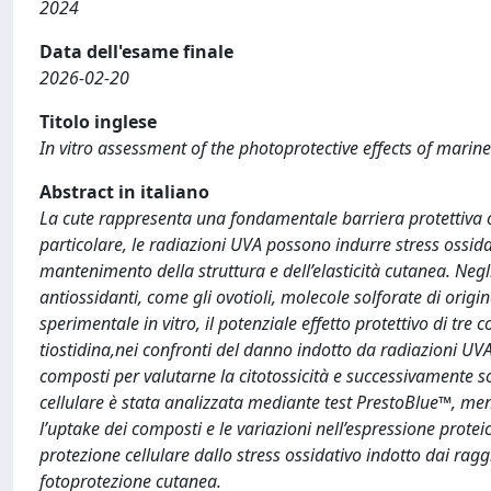
2024
Data dell'esame finale
2026-02-20
Titolo inglese
In vitro assessment of the photoprotective effects of mar
Abstract in italiano
La cute rappresenta una fondamentale barriera protettiva cont
particolare, le radiazioni UVA possono indurre stress ossidati
mantenimento della struttura e dell’elasticità cutanea. Negli
antiossidanti, come gli ovotioli, molecole solforate di orig
sperimentale in vitro, il potenziale effetto protettivo di tre c
tiostidina,nei confronti del danno indotto da radiazioni UVA 
composti per valutarne la citotossicità e successivamente s
cellulare è stata analizzata mediante test PrestoBlue™, men
l’uptake dei composti e le variazioni nell’espressione proteic
protezione cellulare dallo stress ossidativo indotto dai rag
fotoprotezione cutanea.