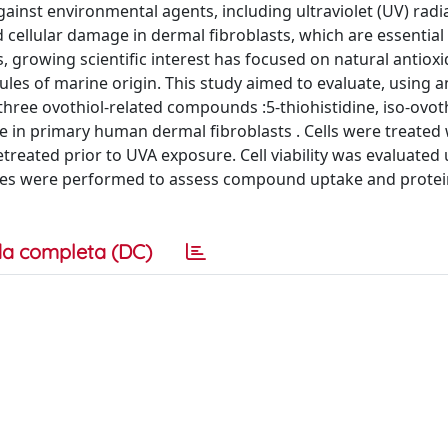
ainst environmental agents, including ultraviolet (UV) radia
d cellular damage in dermal fibroblasts, which are essential
rs, growing scientific interest has focused on natural antiox
es of marine origin. This study aimed to evaluate, using an
three ovothiol-related compounds :5-thiohistidine, iso-ovot
 in primary human dermal fibroblasts . Cells were treated 
reated prior to UVA exposure. Cell viability was evaluated 
yses were performed to assess compound uptake and protei
a completa (DC)