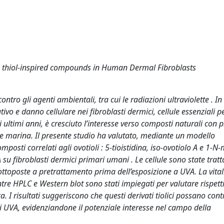
ine thiol-inspired compounds in Human Dermal Fibroblasts
ro gli agenti ambientali, tra cui le radiazioni ultraviolette . In
vo e danno cellulare nei fibroblasti dermici, cellule essenziali pe
 ultimi anni, è cresciuto l’interesse verso composti naturali con 
ine marina. Il presente studio ha valutato, mediante un modello
omposti correlati agli ovotioli : 5-tioistidina, iso-ovotiolo A e 1-N-
su fibroblasti dermici primari umani . Le cellule sono state tratt
ottoposte a pretrattamento prima dell’esposizione a UVA. La vital
tre HPLC e Western blot sono stati impiegati per valutare rispet
a. I risultati suggeriscono che questi derivati tiolici possano cont
gi UVA, evidenziandone il potenziale interesse nel campo della