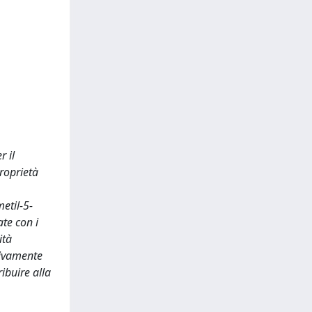
r il
proprietà
metil-5-
ate con i
ità
tivamente
ribuire alla