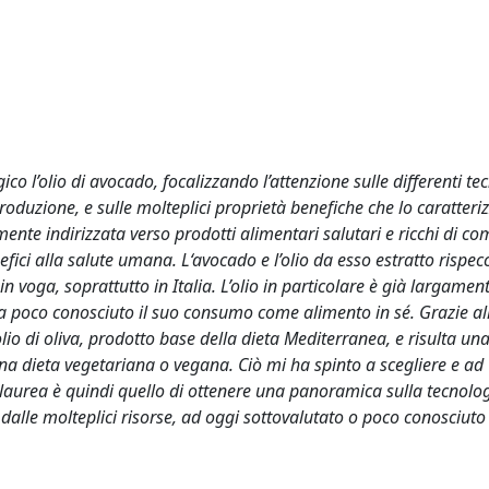
co l’olio di avocado, focalizzando l’attenzione sulle differenti tec
roduzione, e sulle molteplici proprietà benefiche che lo caratteri
ente indirizzata verso prodotti alimentari salutari e ricchi di co
fici alla salute umana. L‘avocado e l’olio da esso estratto rispe
in voga, soprattutto in Italia. L’olio in particolare è già largament
ora poco conosciuto il suo consumo come alimento in sé. Grazie al
’olio di oliva, prodotto base della dieta Mediterranea, e risulta una
una dieta vegetariana o vegana. Ciò mi ha spinto a scegliere e ad
i laurea è quindi quello di ottenere una panoramica sulla tecnolog
 dalle molteplici risorse, ad oggi sottovalutato o poco conosciuto