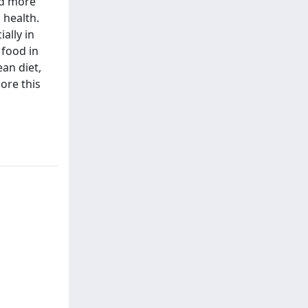
ed more
 health.
ally in
 food in
ean diet,
ore this