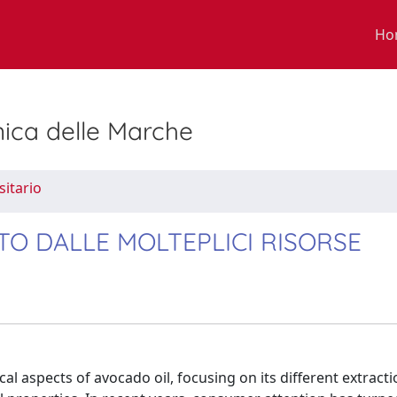
Ho
nica delle Marche
sitario
TO DALLE MOLTEPLICI RISORSE
l aspects of avocado oil, focusing on its different extract