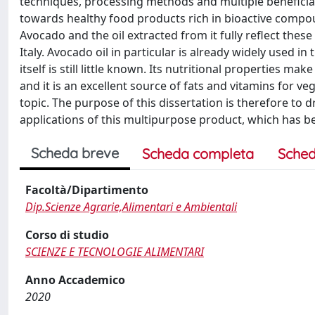
techniques, processing methods and multiple beneficia
towards healthy food products rich in bioactive compou
Avocado and the oil extracted from it fully reflect these 
Italy. Avocado oil in particular is already widely used i
itself is still little known. Its nutritional properties mak
and it is an excellent source of fats and vitamins for 
topic. The purpose of this dissertation is therefore to
applications of this multipurpose product, which has 
Scheda breve
Scheda completa
Sched
Facoltà/Dipartimento
Dip.Scienze Agrarie,Alimentari e Ambientali
Corso di studio
SCIENZE E TECNOLOGIE ALIMENTARI
Anno Accademico
2020