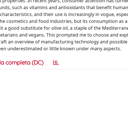
l properties. In recent years, consumer attention has turn
nds, such as vitamins and antioxidants that benefit human
characteristics, and their use is increasingly in vogue, especi
n the cosmetics and food industries, but its consumption as a
e it a good substitute for olive oil, a staple of the Mediterran
vegetarians and vegans. This prompted me to choose and expl
 draft an overview of manufacturing technology and possible
been underestimated or little known under many aspects.
a completa (DC)