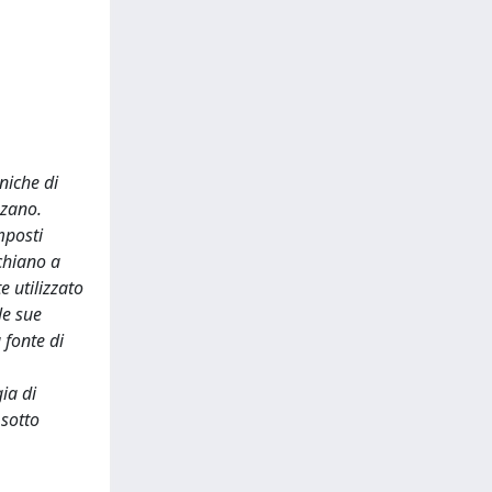
niche di
zzano.
mposti
cchiano a
e utilizzato
le sue
 fonte di
ia di
 sotto