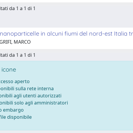
tati da 1 a 1 di 1
 nanoparticelle in alcuni fiumi del nord-est Italia
 GRIFI, MARCO
tati da 1 a 1 di 1
 icone
accesso aperto
ponibili sulla rete interna
onibili agli utenti autorizzati
onibili solo agli amministratori
to embargo
ile disponibile