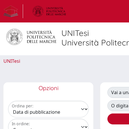
UNITesi
Università Politec
UNITesi
Opzioni
Vai a un
O digita
Ordina per:
In ordine: